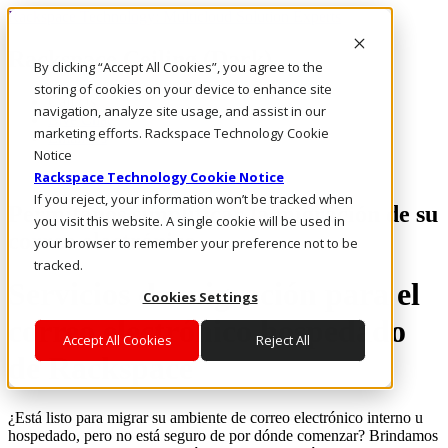
Rackspace Technology: Multicloud Solution Experts
Rackspace Ceiling (Dark)
By clicking “Accept All Cookies”, you agree to the
storing of cookies on your device to enhance site
Call Us
navigation, analyze site usage, and assist in our
Live Chat
marketing efforts. Rackspace Technology Cookie
Email Us
Notice
Rackspace Technology Cookie Notice
If you reject, your information won’t be tracked when
Permítanos simplificar la migración de su
you visit this website. A single cookie will be used in
correo electrónico
your browser to remember your preference not to be
tracked.
Servicios de migración para el
Cookies Settings
correo electrónico hospedado
Accept All Cookies
Reject All
de Rackspace
¿Está listo para migrar su ambiente de correo electrónico interno u
hospedado, pero no está seguro de por dónde comenzar? Brindamos