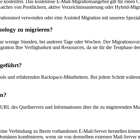
e kostenfrei. Das kostenlose E-Mail-Migrationsangebot gilt für einen 
 Batches von Postfächern, aktive Verzeichnissanierung oder Hybrid-Migr
rationstool verwenden oder eine Assisted Migration mit unseren Spezia
nology zu migrieren?
s nur wenige Stunden, bei anderen Tage oder Wochen. Der Migrationsvo
ation Ihre Verfügbarkeit und Ressourcen, da sie für die Testphase der 
hgeführt?
Tools und erfahrenden Rackspace-Mitarbeitern. Bei jedem Schritt währ
on?
RL des Quellservers und Informationen über die zu migrierenden Mailbo
r eine Verbindung zu Ihrem vorhandenen E-Mail-Server herstellen könne
omänen kombinieren, wenn sie von demselben externen Mail-Server m