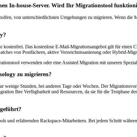
en In-house-Server. Wird Ihr Migrationstool funktion
olfen, von unterschiedlichsten Umgebungen zu migrieren. Wenn die Mi
gy?
e kostenfrei. Das kostenlose E-Mail-Migrationsangebot gilt für einen 
 Batches von Postfächern, aktive Verzeichnissanierung oder Hybrid-Migr
rationstool verwenden oder eine Assisted Migration mit unseren Spezia
nology zu migrieren?
s nur wenige Stunden, bei anderen Tage oder Wochen. Der Migrationsvo
ation Ihre Verfügbarkeit und Ressourcen, da sie für die Testphase der 
hgeführt?
Tools und erfahrenden Rackspace-Mitarbeitern. Bei jedem Schritt währ