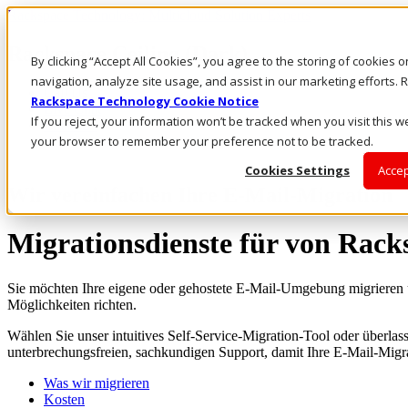
Rackspace Technology: Multicloud Solution Experts
Rackspace Ceiling (Dark)
By clicking “Accept All Cookies”, you agree to the storing of cookies 
navigation, analyze site usage, and assist in our marketing efforts
Call Us
Rackspace Technology Cookie Notice
Live Chat
If you reject, your information won’t be tracked when you visit this we
Email Us
your browser to remember your preference not to be tracked.
Cookies Settings
Accep
Wir vereinfachen Ihre E-Mail-Migration
Migrationsdienste für von Rack
Sie möchten Ihre eigene oder gehostete E-Mail-Umgebung migrieren un
Möglichkeiten richten.
Wählen Sie unser intuitives Self-Service-Migration-Tool oder überlas
unterbrechungsfreien, sachkundigen Support, damit Ihre E-Mail-Migra
Was wir migrieren
Kosten