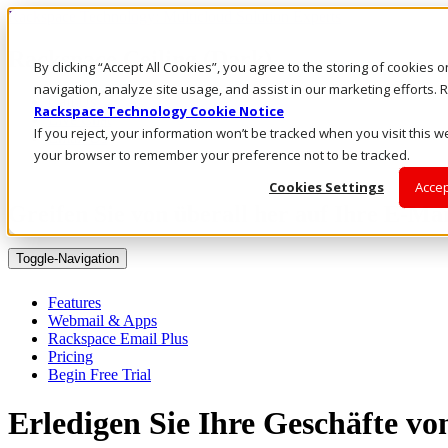
Rackspace Technology: Multicloud Solution Experts
Rackspace Ceiling (Dark)
By clicking “Accept All Cookies”, you agree to the storing of cookies 
navigation, analyze site usage, and assist in our marketing efforts
Call Us
Rackspace Technology Cookie Notice
Live Chat
If you reject, your information won’t be tracked when you visit this we
Email Us
your browser to remember your preference not to be tracked.
Cookies Settings
Accep
Greifen Sie von überall her auf Ihre E-Mai
Toggle-Navigation
Features
Webmail & Apps
Rackspace Email Plus
Pricing
Begin Free Trial
Erledigen Sie Ihre Geschäfte vo