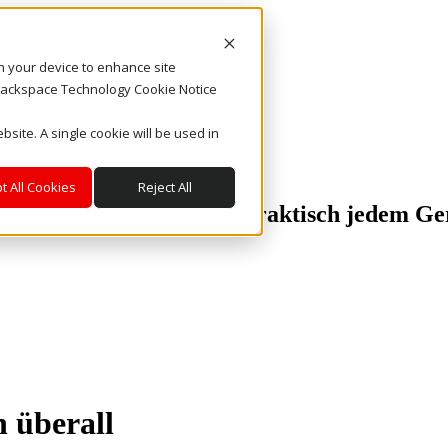
on your device to enhance site
. Rackspace Technology Cookie Notice
bsite. A single cookie will be used in
t All Cookies
Reject All
ls zu, jederzeit und mit praktisch jedem Ge
n überall