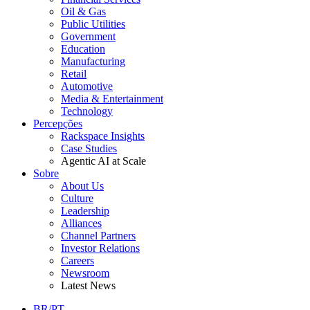
Oil & Gas
Public Utilities
Government
Education
Manufacturing
Retail
Automotive
Media & Entertainment
Technology
Percepções
Rackspace Insights
Case Studies
Agentic AI at Scale
Sobre
About Us
Culture
Leadership
Alliances
Channel Partners
Investor Relations
Careers
Newsroom
Latest News
BR/PT