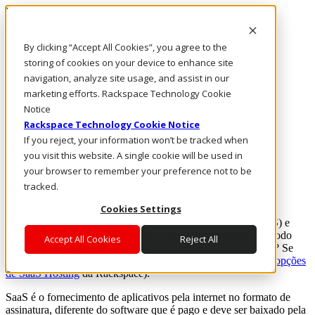
Rackspace Technology: Multicloud Solution Experts
Rackspace Ceiling (Dark)
By clicking “Accept All Cookies”, you agree to the
storing of cookies on your device to enhance site
Call Us
navigation, analyze site usage, and assist in our
Live Chat
marketing efforts. Rackspace Technology Cookie
Email Us
Notice
Rackspace Technology Cookie Notice
If you reject, your information won’t be tracked when
Rackspace Cloud Library
you visit this website. A single cookie will be used in
your browser to remember your preference not to be
O que é SaaS?
tracked.
Cookies Settings
Você já deve ter ouvido falar em Software-as-a-Service (SaaS) e
provavelmente sabe que este está se tornando o principal método
Accept All Cookies
Reject All
para o fornecimento de software. Mas, tecnicamente, o que é? Se
tem dúvida, você está no lugar certo. (Se não tem, confira as
opções
de SaaS Hosting
da Rackspace).
SaaS é o fornecimento de aplicativos pela internet no formato de
assinatura, diferente do software que é pago e deve ser baixado pela