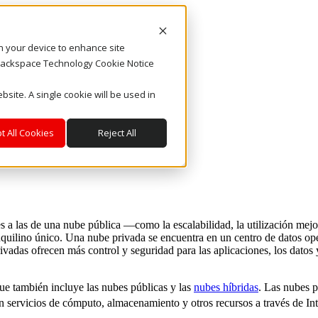
on your device to enhance site
. Rackspace Technology Cookie Notice
bsite. A single cookie will be used in
t All Cookies
Reject All
 a las de una nube pública —como la escalabilidad, la utilización mejo
nquilino único.
Una nube privada se encuentra en un centro de datos ope
das ofrecen más control y seguridad para las aplicaciones, los datos y 
que también incluye las nubes públicas y las
nubes híbridas
. Las nubes p
an servicios de cómputo, almacenamiento y otros recursos a través de I