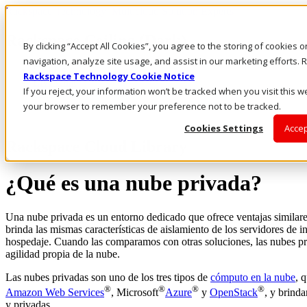
Rackspace Technology: Multicloud Solution Experts
Rackspace Ceiling (Dark)
By clicking “Accept All Cookies”, you agree to the storing of cookies 
navigation, analyze site usage, and assist in our marketing efforts
Call Us
Rackspace Technology Cookie Notice
Live Chat
If you reject, your information won’t be tracked when you visit this we
Email Us
your browser to remember your preference not to be tracked.
Cookies Settings
Accep
Rackspace Cloud Library
¿Qué es una nube privada?
Una nube privada es un entorno dedicado que ofrece ventajas similares
brinda las mismas características de aislamiento de los servidores de i
hospedaje. Cuando las comparamos con otras soluciones, las nubes priva
agilidad propia de la nube.
Las nubes privadas son uno de los tres tipos de
cómputo en la nube
, 
®
®
®
®
Amazon Web Services
, Microsoft
Azure
y
OpenStack
, y brind
y privadas.