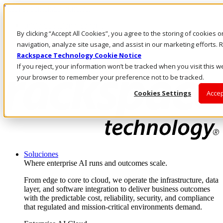
Pasar al contenido principal
Inicio de sesión y soporte
By clicking “Accept All Cookies”, you agree to the storing of cookies 
LLÁMENOS
Inversionistas
navigation, analyze site usage, and assist in our marketing efforts
Mercado
Rackspace Technology Cookie Notice
ACCESO Y SOPORTE
If you reject, your information won’t be tracked when you visit this we
your browser to remember your preference not to be tracked.
Cookies Settings
Accep
Soluciones
Where enterprise AI runs and outcomes scale.
From edge to core to cloud, we operate the infrastructure, data
layer, and software integration to deliver business outcomes
with the predictable cost, reliability, security, and compliance
that regulated and mission-critical environments demand.