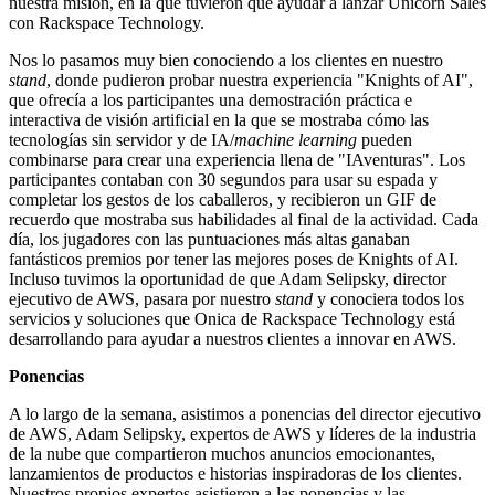
nuestra misión, en la que tuvieron que ayudar a lanzar Unicorn Sales
con Rackspace Technology.
Nos lo pasamos muy bien conociendo a los clientes en nuestro
stand
, donde pudieron probar nuestra experiencia "Knights of AI",
que ofrecía a los participantes una demostración práctica e
interactiva de visión artificial en la que se mostraba cómo las
tecnologías sin servidor y de IA/
machine learning
pueden
combinarse para crear una experiencia llena de "IAventuras". Los
participantes contaban con 30 segundos para usar su espada y
completar los gestos de los caballeros, y recibieron un GIF de
recuerdo que mostraba sus habilidades al final de la actividad. Cada
día, los jugadores con las puntuaciones más altas ganaban
fantásticos premios por tener las mejores poses de Knights of AI.
Incluso tuvimos la oportunidad de que Adam Selipsky, director
ejecutivo de AWS, pasara por nuestro
stand
y conociera todos los
servicios y soluciones que Onica de Rackspace Technology está
desarrollando para ayudar a nuestros clientes a innovar en AWS.
Ponencias
A lo largo de la semana, asistimos a ponencias del director ejecutivo
de AWS, Adam Selipsky, expertos de AWS y líderes de la industria
de la nube que compartieron muchos anuncios emocionantes,
lanzamientos de productos e historias inspiradoras de los clientes.
Nuestros propios expertos asistieron a las ponencias y las