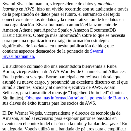
Swami Sivasubramanian, vicepresidente de datos y
machine
learning
en AWS, hizo un vívido recorrido con su audiencia a través
de la preparación de datos para el futuro, el entramado del tejido
conectivo entre silos de datos y la democratización de los datos en
una organización. Sivasubramanian anunció el lanzamiento de
Amazon Athena para Apache Spark y Amazon DocumentDB
Elastic Clusters. Obtenga más información sobre lo que se necesita
para que una organización extraiga información estratégica
significativa de los datos, en nuestra publicación de blog que
contiene aspectos destacados de la ponencia de
Swami
Sivasubramanian.
Un auditorio colmado dio una encantadora bienvenida a Ruba
Borno, vicepresidenta de AWS Worldwide Channels and Alliances.
Fue la primera vez que Borno participaba en re:Invent desde que
asumió su nuevo cargo, y pronunció un excelente discurso en el que
sumó a clientes, socios y al director ejecutivo de AWS, Adam
Selipsky, para transmitir el mensaje “Together. Unlimited" (Juntos.
Sin límites).
Obtenga más información sobre la ponencia de Borno
y
sus claves de éxito futuras para los socios de AWS.
El Dr. Werner Vogels, vicepresidente y director de tecnología de
Amazon, subió al escenario para explorar patrones basados en
eventos en el contexto del diseño en la nube y hablar de... ¡aves! En
su alegoría, Vogels utilizó una bandada de pájaros para ejemplificar