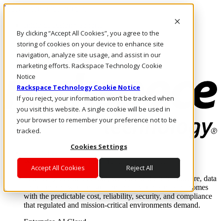
Pasar al contenido principal
Inicio de sesión y soporte
By clicking “Accept All Cookies”, you agree to the
LLÁMENOS
Inversionistas
storing of cookies on your device to enhance site
Mercado
navigation, analyze site usage, and assist in our
ACCESO Y SOPORTE
marketing efforts. Rackspace Technology Cookie
Notice
Rackspace Technology Cookie Notice
If you reject, your information won’t be tracked when
you visit this website. A single cookie will be used in
your browser to remember your preference not to be
tracked.
Cookies Settings
Soluciones
Where enterprise AI runs and outcomes scale.
Accept All Cookies
Reject All
From edge to core to cloud, we operate the infrastructure, data
layer, and software integration to deliver business outcomes
with the predictable cost, reliability, security, and compliance
that regulated and mission-critical environments demand.