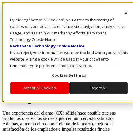
Rackspace Technology: Multicloud Solution Experts
Rackspace Ceiling (Dark)
By clicking “Accept All Cookies”, you agree to the storing of
cookies on your device to enhance site navigation, analyze site
Call Us
usage, and assist in our marketing efforts. Rackspace
Live Chat
Technology Cookie Notice
Rackspace Technology Cookie Notice
If you reject, your information won’t be tracked when you visit this
website. A single cookie will be used in your browser to
Informe global: Experiencia del cliente y
remember your preference not to be tracked.
tecnología
Cookies Settings
¿Cómo afectan las aplicaciones
Accept All Cookies
Reject All
a la experiencia del cliente?
Una experiencia del cliente (CX) sólida hace posible que sus
productos o servicios se destaquen en un mercado saturado.
Además, aumenta el reconocimiento de la marca, mejora la
satisfacción de los empleados e impulsa resultados finales.