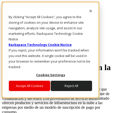
Rackspace Technology: Multicloud Solution Experts
Rackspace Ceiling (Dark)
By clicking “Accept All Cookies”, you agree to the
storing of cookies on your device to enhance site
Call Us
navigation, analyze site usage, and assist in our
Live Chat
marketing efforts. Rackspace Technology Cookie
Email Us
Notice
Rackspace Technology Cookie Notice
If you reject, your information won’t be tracked when
Rackspace Cloud Library
you visit this website. A single cookie will be used in
your browser to remember your preference not to be
¿Qué es la infraestructura en la
tracked.
nube?
Cookies Settings
Accept All Cookies
Reject All
La infraestructura en la nube se refiere al hardware y software que
soportan el cómputo en la nube, como los servidores, el software de
virtualización y las redes. Los proveedores de servicio administrado
ofrecen productos y servicios de infraestructura en la nube a las
empresas por medio de un modelo de suscripción de pago por
consumo.