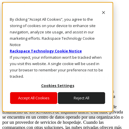
Rackspace Technology: Multicloud Solution Experts
Rackspace Ceiling (Dark)
By clicking “Accept All Cookies”, you agree to the
storing of cookies on your device to enhance site
Call Us
navigation, analyze site usage, and assist in our
Live Chat
marketing efforts. Rackspace Technology Cookie
Email Us
Notice
Rackspace Technology Cookie Notice
If you reject, your information won’t be tracked when
Rackspace Cloud Library
you visit this website. A single cookie will be used in
your browser to remember your preference not to be
¿Qué es una nube privada?
tracked.
Cookies Settings
Una nube privada es un entorno dedicado que ofrece ventajas
similares a las de una nube pública —como la escalabilidad, la
Accept All Cookies
Reject All
utilización mejorada de recursos y las funcionalidades de
autoservicio— a la vez que brinda las mismas características de
aislamiento de los servidores de inquilino único.
Una nube privada
se encuentra en un centro de datos operado por una organización o
por un proveedor de servicios de hospedaje. Cuando las
comparamos con otras soluciones, las nubes privadas ofrecen más