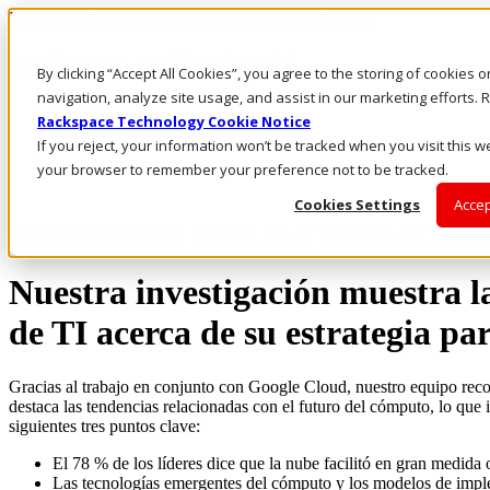
Rackspace Technology: Multicloud Solution Experts
Rackspace Ceiling (Dark)
By clicking “Accept All Cookies”, you agree to the storing of cookies 
navigation, analyze site usage, and assist in our marketing efforts
Call Us
Rackspace Technology Cookie Notice
Live Chat
If you reject, your information won’t be tracked when you visit this we
your browser to remember your preference not to be tracked.
Cookies Settings
Accep
Informe global: ¿Cuál es el futuro de la c
Nuestra investigación muestra la
de TI acerca de su estrategia par
Gracias al trabajo en conjunto con Google Cloud, nuestro equipo recop
destaca las tendencias relacionadas con el futuro del cómputo, lo que i
siguientes tres puntos clave:
El 78 % de los líderes dice que la nube facilitó en gran medida
Las tecnologías emergentes del cómputo y los modelos de imple