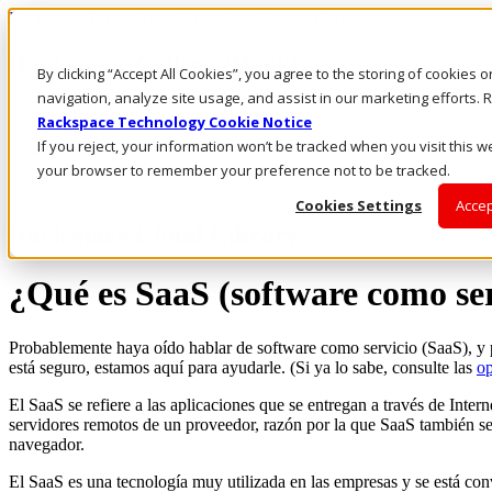
Rackspace Technology: Multicloud Solution Experts
Rackspace Ceiling (Dark)
By clicking “Accept All Cookies”, you agree to the storing of cookies 
navigation, analyze site usage, and assist in our marketing efforts
Call Us
Rackspace Technology Cookie Notice
Live Chat
If you reject, your information won’t be tracked when you visit this we
Email Us
your browser to remember your preference not to be tracked.
Cookies Settings
Accep
Rackspace Cloud Library
¿Qué es SaaS (software como ser
Probablemente haya oído hablar de software como servicio (SaaS), y p
está seguro, estamos aquí para ayudarle. (Si ya lo sabe, consulte las
op
El SaaS se refiere a las aplicaciones que se entregan a través de Inter
servidores remotos de un proveedor, razón por la que SaaS también s
navegador.
El SaaS es una tecnología muy utilizada en las empresas y se está con