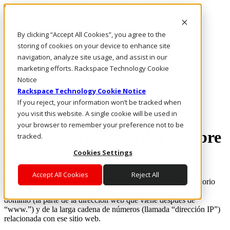
Rackspace Technology: Multicloud Solution Experts
Rackspace Ceiling (Dark)
By clicking “Accept All Cookies”, you agree to the
storing of cookies on your device to enhance site
Call Us
navigation, analyze site usage, and assist in our
Live Chat
marketing efforts. Rackspace Technology Cookie
Email Us
Notice
Rackspace Technology Cookie Notice
If you reject, your information won’t be tracked when
Rackspace Cloud Library
you visit this website. A single cookie will be used in
your browser to remember your preference not to be
¿Qué es un sistema del nombre
tracked.
del dominio (DNS)?
Cookies Settings
Accept All Cookies
Reject All
Un sistema del nombre del dominio (DNS) es como un directorio
telefónico de Internet. Mantiene el control de los nombres de
dominio (la parte de la dirección web que viene después de
“www.”) y de la larga cadena de números (llamada “dirección IP”)
relacionada con ese sitio web.