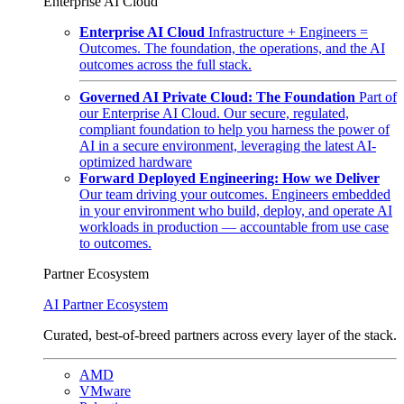
Enterprise AI Cloud
Enterprise AI Cloud
Infrastructure + Engineers =
Outcomes. The foundation, the operations, and the AI
outcomes across the full stack.
Governed AI Private Cloud: The Foundation
Part of
our Enterprise AI Cloud. Our secure, regulated,
compliant foundation to help you harness the power of
AI in a secure environment, leveraging the latest AI-
optimized hardware
Forward Deployed Engineering: How we Deliver
Our team driving your outcomes. Engineers embedded
in your environment who build, deploy, and operate AI
workloads in production — accountable from use case
to outcomes.
Partner Ecosystem
AI Partner Ecosystem
Curated, best-of-breed partners across every layer of the stack.
AMD
VMware