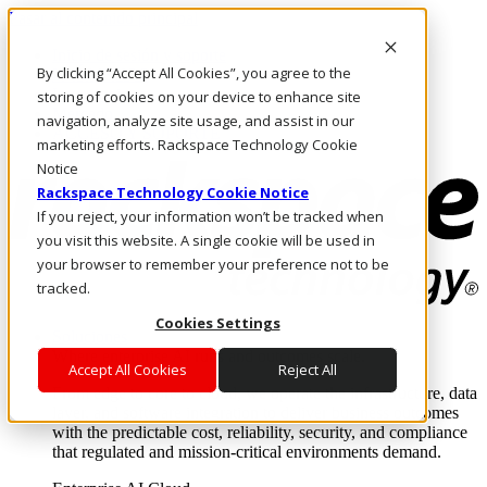
Pasar al contenido principal
Inicio de sesión y soporte
By clicking “Accept All Cookies”, you agree to the
LLÁMENOS
Inversionistas
storing of cookies on your device to enhance site
Mercado
navigation, analyze site usage, and assist in our
ACCESO Y SOPORTE
marketing efforts. Rackspace Technology Cookie
Notice
Rackspace Technology Cookie Notice
If you reject, your information won’t be tracked when
you visit this website. A single cookie will be used in
your browser to remember your preference not to be
tracked.
Cookies Settings
Soluciones
Where enterprise AI runs and outcomes scale.
Accept All Cookies
Reject All
From edge to core to cloud, we operate the infrastructure, data
layer, and software integration to deliver business outcomes
with the predictable cost, reliability, security, and compliance
that regulated and mission-critical environments demand.