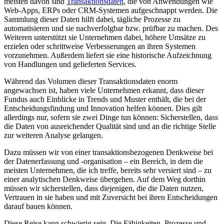
meisten davon sind
Transaktionsdaten
, die von Anwendungen wie
Web-Apps, ERPs oder CRM-Systemen aufgeschnappt werden. Die
Sammlung dieser Daten hilft dabei, tägliche Prozesse zu
automatisieren und sie nachverfolgbar bzw. prüfbar zu machen. Des
Weiteren unterstützt sie Unternehmen dabei, höhere Umsätze zu
erzielen oder schrittweise Verbesserungen an ihren Systemen
vorzunehmen. Außerdem liefert sie eine historische Aufzeichnung
von Handlungen und gelieferten Services.
Während das Volumen dieser Transaktionsdaten enorm
angewachsen ist, haben viele Unternehmen erkannt, dass dieser
Fundus auch Einblicke in Trends und Muster enthält, die bei der
Entscheidungsfindung und Innovation helfen können. Dies gilt
allerdings nur, sofern sie zwei Dinge tun können: Sicherstellen, dass
die Daten von ausreichender Qualität sind und an die richtige Stelle
zur weiteren Analyse gelangen.
Dazu müssen wir von einer transaktionsbezogenen Denkweise bei
der Datenerfassung und -organisation – ein Bereich, in dem die
meisten Unternehmen, die ich treffe, bereits sehr versiert sind – zu
einer analytischen Denkweise übergehen. Auf dem Weg dorthin
müssen wir sicherstellen, dass diejenigen, die die Daten nutzen,
Vertrauen in sie haben und mit Zuversicht bei ihren Entscheidungen
darauf bauen können.
Diese Reise kann schwierig sein. Die Fähigkeiten, Prozesse und