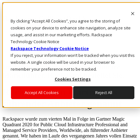
Rackspace Technology: Multicloud Solution Experts
Rackspace Ceiling (Dark)
By clicking “Accept All Cookies”, you agree to the storing of
cookies on your device to enhance site navigation, analyze site
Call Us
usage, and assist in our marketing efforts. Rackspace
Live Chat
Technology Cookie Notice
Rackspace Technology Cookie Notice
If you reject, your information won’t be tracked when you visit this
website. A single cookie will be used in your browser to
Im Magic Quadrant ausgezeichneter
remember your preference not to be tracked.
Marktführer. Rackspace begleitet Sie.
Cookies Settings
Rackspace von Gartner als
Accept All Cookies
Reject All
führender Anbieter genannt
Rackspace wurde zum vierten Mal in Folge im Gartner Magic
Quadrant 2020 for Public Cloud Infrastructure Professional and
Managed Service Providers, Worldwide, als führender Anbieter
genannt. Wir haben im Laufe des vergangenen Jahres vollen Einsatz