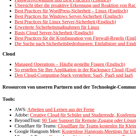
Übersicht über die proaktive Erkennung und Reaktion von Rac
Best Practices für WordPress-Sicherheit – Linux (Englisch)
Best Practices für Windows Server-Sicherheit (Englisch)
Best Practices für Linux Server-Sicherheit (Englisch)
Erweiterte Sicherheitsmaßnahmen für Linux
Basis Cloud Server-Sicherheit (Englisch)
Best Practices für die Konfiguration von Firewall-Regeln (Engl
Die Suche nach Sicherheitsbedrohungen: Einfallstore und Eindr
Cloud
Managed Operations – Häufig gestellte Fragen (Englisch)
So erstellen Sie Ihre Applikation in der Rackspace Cloud (Engl
Den Cloud-Computing-Stack verstehen: SaaS, PaaS und IaaS
Ressourcen von unseren Partnern und der Technologie-Commun
Tools:
AWS:
Arbeiten und Lernen aus der Ferne
Adobe:
Creative Cloud für Schüler und Studierende, Konferenz
BeyondTrust:
90 Tage Support für Remote-Zugang oder Lösung
Cloudflare für Teams:
Cloudflare für Teams kostenlos für Klei
Google Hangouts Meet:
Kostenlose Hangouts-Meetings für Un