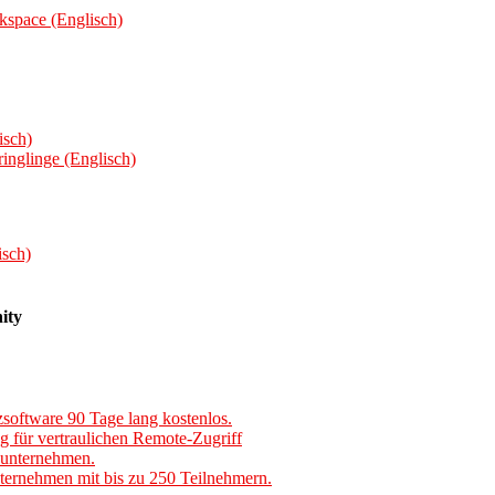
kspace (Englisch)
isch)
inglinge (Englisch)
isch)
ity
software 90 Tage lang kostenlos.
 für vertraulichen Remote-Zugriff
nunternehmen.
ternehmen mit bis zu 250 Teilnehmern.