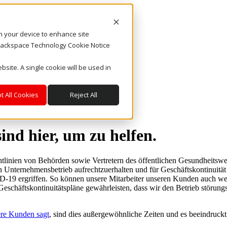
on your device to enhance site
. Rackspace Technology Cookie Notice
bsite. A single cookie will be used in
t All Cookies
Reject All
sind hier, um zu helfen.
chtlinien von Behörden sowie Vertretern des öffentlichen Gesundheitsw
nternehmensbetrieb aufrechtzuerhalten und für Geschäftskontinuität
D-19 ergriffen. So können unsere Mitarbeiter unseren Kunden auch wei
Geschäftskontinuitätspläne gewährleisten, dass wir den Betrieb störu
ere Kunden sagt
, sind dies außergewöhnliche Zeiten und es beeindruckt