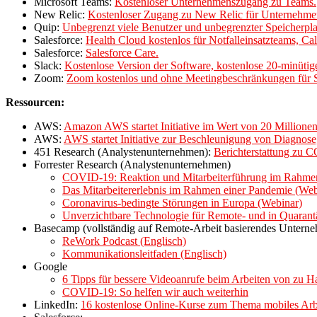
Microsoft Teams:
Kostenloser Unternehmenszugang zu Teams.
New Relic:
Kostenloser Zugang zu New Relic für Unternehmen,
Quip:
Unbegrenzt viele Benutzer und unbegrenzter Speicherpla
Salesforce:
Health Cloud kostenlos für Notfalleinsatzteams, C
Salesforce:
Salesforce Care.
Slack:
Kostenlose Version der Software, kostenlose 20-minütig
Zoom:
Zoom kostenlos und ohne Meetingbeschränkungen für 
Ressourcen:
AWS:
Amazon AWS startet Initiative im Wert von 20 Millione
AWS:
AWS startet Initiative zur Beschleunigung von Diagno
451 Research (Analystenunternehmen):
Berichterstattung zu 
Forrester Research (Analystenunternehmen)
COVID-19: Reaktion und Mitarbeiterführung im Rahme
Das Mitarbeitererlebnis im Rahmen einer Pandemie (Web
Coronavirus-bedingte Störungen in Europa (Webinar)
Unverzichtbare Technologie für Remote- und in Quarant
Basecamp (vollständig auf Remote-Arbeit basierendes Untern
ReWork Podcast (Englisch)
Kommunikationsleitfaden (Englisch)
Google
6 Tipps für bessere Videoanrufe beim Arbeiten von zu H
COVID-19: So helfen wir auch weiterhin
LinkedIn:
16 kostenlose Online-Kurse zum Thema mobiles Arbe