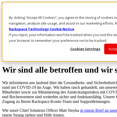
Rackspace Technology: Multicloud Solution Experts
Rackspace Ceiling (Dark)
By clicking “Accept All Cookies”, you agree to the storing of cookies 
navigation, analyze site usage, and assist in our marketing efforts
Call Us
Rackspace Technology Cookie Notice
Live Chat
If you reject, your information won’t be tracked when you visit this we
Email Us
your browser to remember your preference not to be tracked.
Cookies Settings
Accep
COVID-19: Wie Rackspace hilft
Wir sind alle betroffen und wir 
Wir informieren uns laufend über die Gesundheits- und Sicherheitsri
rund um COVID-19 im Auge. Wir haben rasch gehandelt, um unseren U
Mitarbeiter sowie zur Minimierung des Ansteckungsrisikos mit COVI
und Rechenzentren sind weiterhin sicher und funktionsfähig. Unsere 
Zugang zu Ihrem Rackspace-Konto-Team und Supportleistungen.
Wie unser Chief Solutions Officer Matt Stoyka
in einem Brief an uns
einem Strang ziehen und Hilfe leisten.